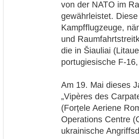
von der NATO im Rahm
including Denmar
gewährleistet. Diese 
assets include mu
Kampfflugzeuge, näml
reconnaissance 
und Raumfahrtstreit
frigates.
die in Šiauliai (Litau
portugiesische F-16, 
Am 19. Mai dieses J
„Vipères des Carpate
(Forțele Aeriene Ro
Operations Centre 
ukrainische Angriff