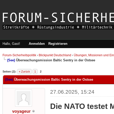
Hallo, Gast!
Anmelden
Registrieren
Forum-Sicherheitspolitik
›
Blickpunkt Deutschland
›
Übungen, Missionen und Ein
(See)
Überwachungsmission Baltic Sentry in der Ostsee
Seiten (2):
« Zurück
1
2
(See)
Überwachungsmission Baltic Sentry in der Ostsee
27.06.2025, 15:24
Die NATO testet 
voyageur