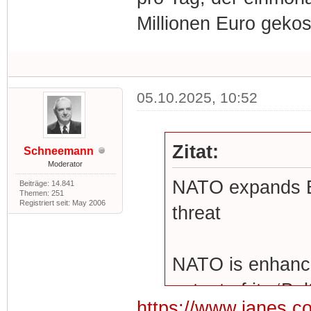
Millionen Euro gekos
05.10.2025, 10:52
Zitat:
Schneemann
Moderator
NATO expands Ba
Beiträge: 14.841
Themen: 251
Registriert seit: May 2006
threat
NATO is enhanci
output of its ‘Ba
https://www.janes.co