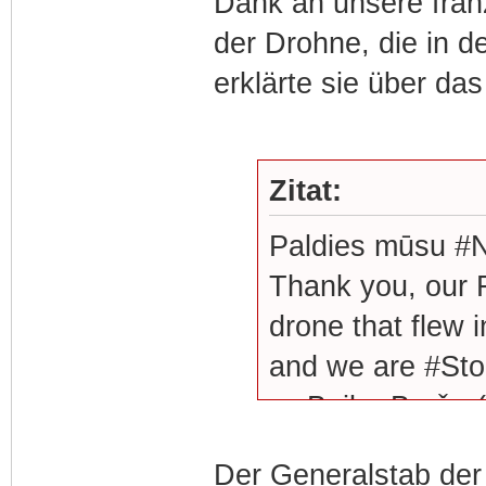
Dank an unsere fran
der Drohne, die in d
erklärte sie über da
Zitat:
Paldies mūsu #N
Thank you, our F
drone that flew 
and we are #St
— Baiba Braže 
Der Generalstab der 