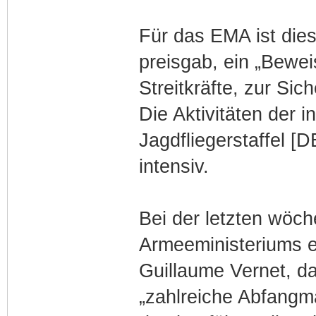
Policing“ beteil
Für das EMA ist dies
Luftwaffenstützp
preisgab, ein „Bewe
video
Streitkräfte, zur Sic
➡️ Identifizieru
Die Aktivitäten der i
pic.twitter.com
Jagdfliegerstaffel [
— Französische 
intensiv.
(@EtatMajorFR) 
Bei der letzten wöc
Armeeministeriums e
Guillaume Vernet, d
„zahlreiche Abfangma