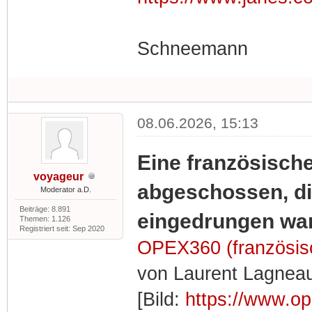
surveillance, an
emerging risk p
Schneemann
(UASs) to airport
notably in Denm
08.06.2026, 15:13
Last week, sever
close following 
Eine französische
voyageur
proximity. NATO 
abgeschossen, die
Moderator a.D.
deterrence prese
Beiträge: 8.891
eingedrungen wa
Themen: 1.126
Registriert seit: Sep 2020
‘Baltic Sentry' e
OPEX360 (französis
von Laurent Lagneau
The consequent s
[Bild:
https://www.o