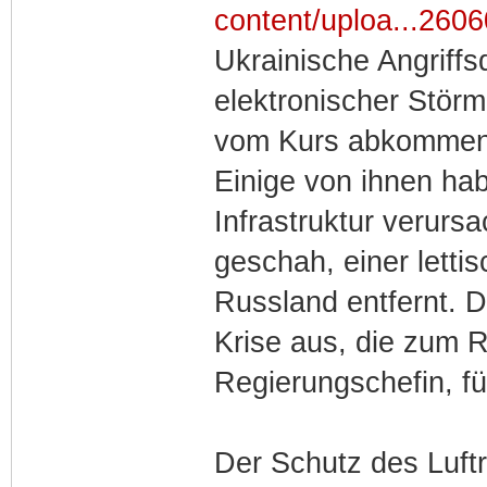
Command (MARCO
content/uploa...2606
EVA to deal with
Ukrainische Angriffs
demonstrated on 
elektronischer Stör
Copenhagen, De
vom Kurs abkommen, 
124 Sachsen-cla
Einige von ihnen ha
Infrastruktur verurs
“The presence o
geschah, einer letti
for ‘Baltic Sent
Russland entfernt. Di
cohesion within 
Krise aus, die zum Rü
Abrahamson, MA
Regierungschefin, fü
Janes . “Followi
NATO will condu
Der Schutz des Luft
new multidomain 