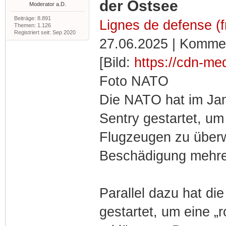
der Ostsee
Moderator a.D.
Beiträge: 8.891
Lignes de defense (f
Themen: 1.126
Registriert seit: Sep 2020
27.06.2025 | Kommen
[Bild:
https://cdn-med
Foto NATO
Die NATO hat im Jan
Sentry gestartet, um
Flugzeugen zu über
Beschädigung mehre
Parallel dazu hat die
gestartet, um eine „