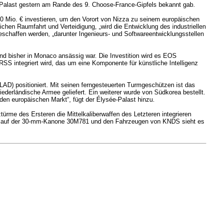
-Palast gestern am Rande des 9. Choose-France-Gipfels bekannt gab.
10 Mio. € investieren, um den Vorort von Nizza zu seinem europäischen
hen Raumfahrt und Verteidigung, „wird die Entwicklung des industriellen
eschaffen werden, „darunter Ingenieurs- und Softwareentwicklungsstellen
bisher in Monaco ansässig war. Die Investition wird es EOS
S integriert wird, das um eine Komponente für künstliche Intelligenz
(LAD) positioniert. Mit seinen ferngesteuerten Turmgeschützen ist das
iederländische Armee geliefert. Ein weiterer wurde von Südkorea bestellt.
den europäischen Markt“, fügt der Élysée-Palast hinzu.
türme des Ersteren die Mittelkaliberwaffen des Letzteren integrieren
kt auf der 30-mm-Kanone 30M781 und den Fahrzeugen von KNDS sieht es