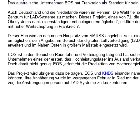
Das australische Unternehmen EOS hat Frankreich als Standort für sei
Auch Deutschland und die Niederlande waren im Rennen. Die Wahl fiel sc
Zentrum für LAD-Systeme zu machen. Dieses Projekt, eines von 71, die a
Ökosystems dank eigenständiger Technologien ermöglichen“, erklärte der 
mit hoher Wertschöpfung in Frankreich“.
Dieser Hub wird an den neuen Hauptsitz von MARSS angelehnt sein, ei
ermöglichen, sein Angebot im Bereich der digitalen Luftverteidigung (L
erweitert und im Nahen Osten in großem Maßstab eingesetzt wird.
EOS ist in den Bereichen Raumfahrt und Verteidigung tätig und hat sich s
Unternehmen eines der ersten, das Hochleistungslaser ins Ausland verkauf
Doch damit nicht genug: EOS „erforscht die Produktion von Hochenergiel
Das Projekt wird übrigens dazu beitragen, EOS und
KNDS
einander nähe
könnten. Ihre Annäherung wurde im vergangenen Februar in Riad mit d
vor, die Anstrengungen gerade auf LAD-Systeme zu konzentrieren.