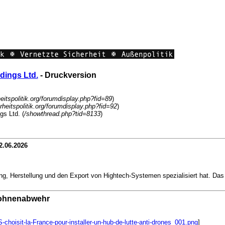
dings Ltd.
- Druckversion
eitspolitik.org/forumdisplay.php?fid=89
)
heitspolitik.org/forumdisplay.php?fid=92
)
s Ltd. (
/showthread.php?tid=8133
)
2.06.2026
ung, Herstellung und den Export von Hightech-Systemen spezialisiert hat. Das
Drohnenabwehr
hoisit-la-France-pour-installer-un-hub-de-lutte-anti-drones_001.png
]