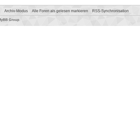
n
Archiv-Modus
Alle Foren als gelesen markieren
RSS-Synchronisation
MyBB Group
.